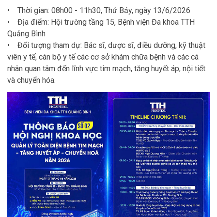
• Thời gian: 08h00 - 11h30, Thứ Bảy, ngày 13/6/2026
• Địa điểm: Hội trường tầng 15, Bệnh viện Đa khoa TTH
Quảng Bình
• Đối tượng tham dự: Bác sĩ, dược sĩ, điều dưỡng, kỹ thuật
viên y tế, cán bộ y tế các cơ sở khám chữa bệnh và các cá
nhân quan tâm đến lĩnh vực tim mạch, tăng huyết áp, nội tiết
và chuyển hóa.