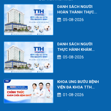
DANH SÁCH NGƯỜI
HOÀN THÀNH THỰC
HÀNH KHÁM CHỮA BỆNH
05-08-2026
TẠI CƠ SỞ TÍNH TỚI
THÁNG 07/2026
DANH SÁCH NGƯỜI
THỰC HÀNH KHÁM
CHỮA BỆNH TẠI CƠ SỞ
05-08-2026
TÍNH TỚI THÁNG
07/2026
KHOA UNG BƯỚU BỆNH
VIỆN ĐA KHOA TTH
QUẢNG BÌNH CHÍNH
01-08-2026
THỨC KHÁM CHỮA BỆNH
BHYT