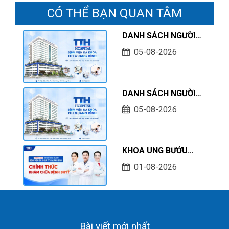
CÓ THỂ BẠN QUAN TÂM
DANH SÁCH NGƯỜI
HOÀN THÀNH THỰC
05-08-2026
HÀNH KHÁM CHỮA
BỆNH TẠI CƠ SỞ TÍNH
TỚI THÁNG 07/2026
DANH SÁCH NGƯỜI
THỰC HÀNH KHÁM
05-08-2026
CHỮA BỆNH TẠI CƠ
SỞ TÍNH TỚI THÁNG
07/2026
KHOA UNG BƯỚU
BỆNH VIỆN ĐA KHOA
01-08-2026
TTH QUẢNG BÌNH
CHÍNH THỨC KHÁM
CHỮA BỆNH BHYT
Bài viết mới nhất