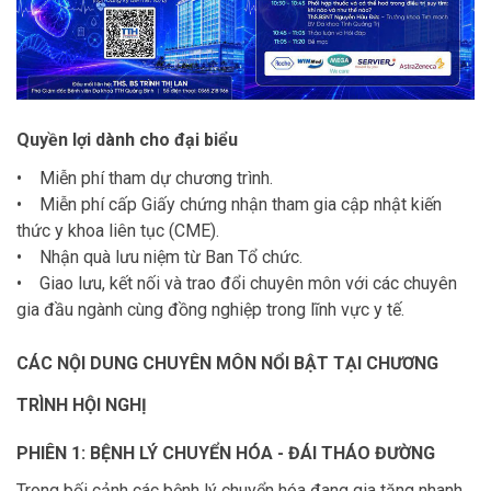
Quyền lợi dành cho đại biểu
• Miễn phí tham dự chương trình.
• Miễn phí cấp Giấy chứng nhận tham gia cập nhật kiến
thức y khoa liên tục (CME).
• Nhận quà lưu niệm từ Ban Tổ chức.
• Giao lưu, kết nối và trao đổi chuyên môn với các chuyên
gia đầu ngành cùng đồng nghiệp trong lĩnh vực y tế.
CÁC NỘI DUNG CHUYÊN MÔN NỔI BẬT TẠI CHƯƠNG
TRÌNH HỘI NGHỊ
PHIÊN 1: BỆNH LÝ CHUYỂN HÓA - ĐÁI THÁO ĐƯỜNG
Trong bối cảnh các bệnh lý chuyển hóa đang gia tăng nhanh