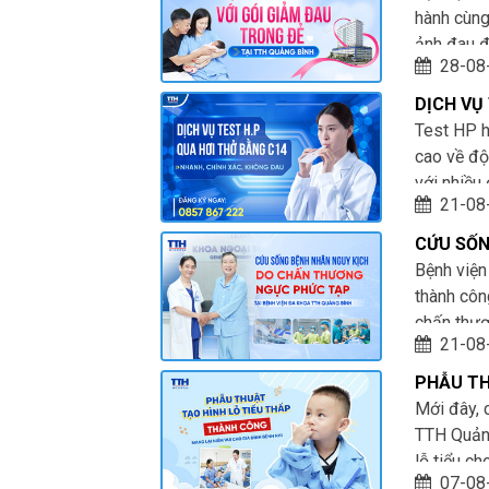
hành cùng
ảnh đau đ
28-08
Phương p
anesthesi
DỊCH VỤ
triển
CHÍNH X
Test HP h
cao về độ
với nhiều 
21-08
kết quả c
CỨU SỐN
NGỰC P
Bệnh viện
thành côn
chấn thươ
21-08
tràn máu 
khoang m
PHẪU TH
Mới đây, 
TTH Quảng
lỗ tiểu ch
07-08
thân dươn