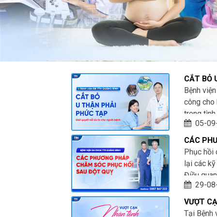
CẮT BỎ 
CHO NGƯ
Bệnh viện
công cho 
trong tình
05-09
do máu cụ
CÁC PHƯ
Phục hồi 
lại các k
Điều quan
29-08
khỏi sự x
VƯỢT CẠ
Tại Bệnh 