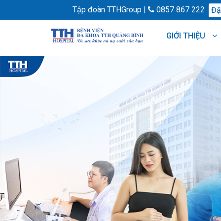
Tập đoàn TTHGroup |
0857 867 222
Đặt
GIỚI THIỆU