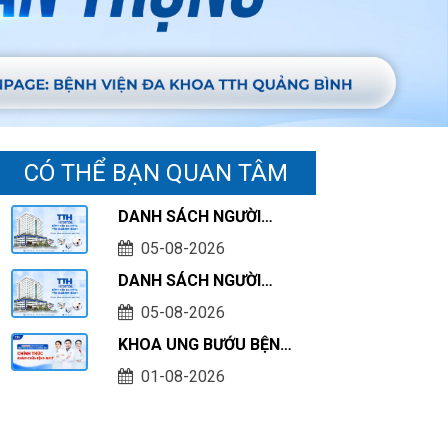
CÓ THỂ BẠN QUAN TÂM
DANH SÁCH NGƯỜI
HOÀN THÀNH THỰC
05-08-2026
HÀNH KHÁM CHỮA
DANH SÁCH NGƯỜI
BỆNH TẠI CƠ SỞ TÍNH
THỰC HÀNH KHÁM
TỚI THÁNG 07/2026
05-08-2026
CHỮA BỆNH TẠI CƠ SỞ
KHOA UNG BƯỚU BỆNH
TÍNH TỚI THÁNG
VIỆN ĐA KHOA TTH
07/2026
01-08-2026
QUẢNG BÌNH CHÍNH
THỨC KHÁM CHỮA
BỆNH BHYT