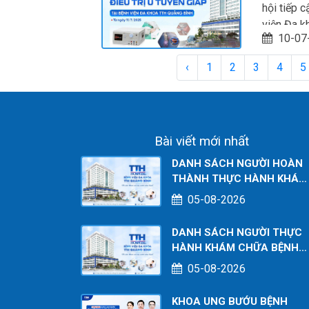
LỚN CHO
hội tiếp c
viện Đa k
10-07
sóng cao 
‹
1
2
3
4
5
Bài viết mới nhất
DANH SÁCH NGƯỜI HOÀN
THÀNH THỰC HÀNH KHÁM
CHỮA BỆNH TẠI CƠ SỞ
05-08-2026
TÍNH TỚI THÁNG 07/2026
DANH SÁCH NGƯỜI THỰC
HÀNH KHÁM CHỮA BỆNH
TẠI CƠ SỞ TÍNH TỚI THÁN
05-08-2026
07/2026
KHOA UNG BƯỚU BỆNH