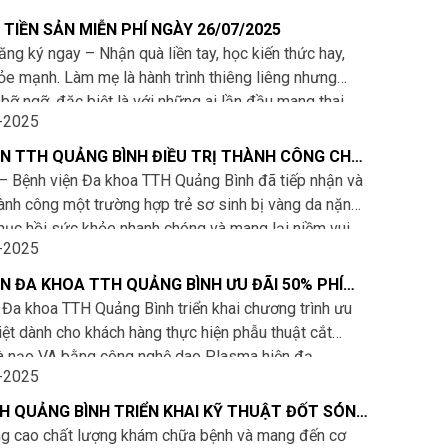
 TIỀN SẢN MIỄN PHÍ NGÀY 26/07/2025
ng ký ngay – Nhận quà liền tay, học kiến thức hay,
hỏe mạnh. Làm mẹ là hành trình thiêng liêng nhưng
bỡ ngỡ, đặc biệt là với những ai lần đầu mang thai.
-2025
ỆN TTH QUẢNG BÌNH ĐIỀU TRỊ THÀNH CÔNG CHO
NGÀY TUỔI BỊ VÀNG DA NẶNG
– Bệnh viện Đa khoa TTH Quảng Bình đã tiếp nhận và
thành công một trường hợp trẻ sơ sinh bị vàng da nặng,
hục hồi sức khỏe nhanh chóng và mang lại niềm vui
-2025
ia đình
ỆN ĐA KHOA TTH QUẢNG BÌNH ƯU ĐÃI 50% PHÍ
ỆCH VÀ ÁP DỤNG BHYT CHO KHÁCH HÀNG CẮT
 Đa khoa TTH Quảng Bình triển khai chương trình ưu
 NẠO VA
iệt dành cho khách hàng thực hiện phẫu thuật cắt
à nạo VA bằng công nghệ dao Plasma hiện đạ
-2025
H QUẢNG BÌNH TRIỂN KHAI KỸ THUẬT ĐỐT SÓNG
ĐIỀU TRỊ U TUYẾN GIÁP – TIỆN ÍCH MỚI, LỢI ÍCH
g cao chất lượng khám chữa bệnh và mang đến cơ