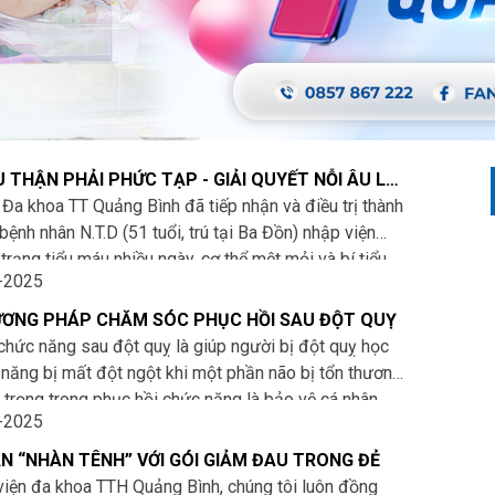
U THẬN PHẢI PHỨC TẠP - GIẢI QUYẾT NỖI ÂU LO
ỜI BỆNH
 Đa khoa TT Quảng Bình đã tiếp nhận và điều trị thành
bệnh nhân N.T.D (51 tuổi, trú tại Ba Đồn) nhập viện
 trạng tiểu máu nhiều ngày, cơ thể mệt mỏi và bí tiểu
-2025
c bít tắc bàng quang.
ƠNG PHÁP CHĂM SÓC PHỤC HỒI SAU ĐỘT QUỴ
chức năng sau đột quỵ là giúp người bị đột quỵ học
ỹ năng bị mất đột ngột khi một phần não bị tổn thương.
 trọng trong phục hồi chức năng là bảo vệ cá nhân
-2025
uất hiện về các vấn đề y tế mớ
N “NHÀN TÊNH” VỚI GÓI GIẢM ĐAU TRONG ĐẺ
viện đa khoa TTH Quảng Bình, chúng tôi luôn đồng