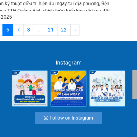
 NGƯỜI DÂN ĐỊA PHƯƠNG
ận kỹ thuật điều trị hiện đại ngay tại địa phương, Bệnh
hoa TTH Quảng Bình chính thức triển khai dịch vụ đốt
-2025
tần (RFA) điều trị u tuyến giáp từ ngày 11/7/2025.
6
7
8
...
21
22
›
Instagram
G
Follow on Instagram