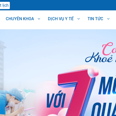
 lịch
CHUYÊN KHOA
DỊCH VỤ Y TẾ
TIN TỨC