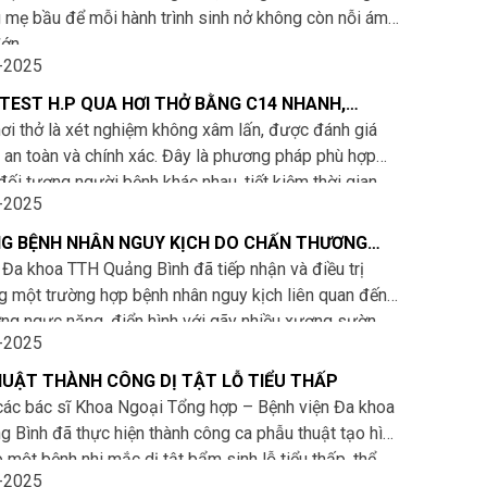
 mẹ bầu để mỗi hành trình sinh nở không còn nỗi ám
ớn.
-2025
háp gây tê ngoài màng cứng (PCEA – epidural
a) hiện được áp dụng rộng rãi tại các quốc gia phát
 TEST H.P QUA HƠI THỞ BẰNG C14 NHANH,
ÁC, KHÔNG ĐAU
ơi thở là xét nghiệm không xâm lấn, được đánh giá
 an toàn và chính xác. Đây là phương pháp phù hợp
đối tượng người bệnh khác nhau, tiết kiệm thời gian,
-2025
ó ngay sau khi thực hiện.
G BỆNH NHÂN NGUY KỊCH DO CHẤN THƯƠNG
HỨC TẠP
 Đa khoa TTH Quảng Bình đã tiếp nhận và điều trị
g một trường hợp bệnh nhân nguy kịch liên quan đến
ng ngực nặng, điển hình với gãy nhiều xương sườn,
-2025
- tràn khí màng phổi, suy hô hấp cấp, máu đông
àng phổi
UẬT THÀNH CÔNG DỊ TẬT LỖ TIỂU THẤP
các bác sĩ Khoa Ngoại Tổng hợp – Bệnh viện Đa khoa
 Bình đã thực hiện thành công ca phẫu thuật tạo hình
o một bệnh nhi mắc dị tật bẩm sinh lỗ tiểu thấp, thể
-2025
g vật.