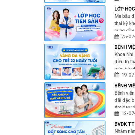
LỚP HỌC
Mẹ bầu đă
thai kỳ k
cũng đầy 
25-07
BỆNH VI
TRẺ 22 
Khoa Nhi 
điều trị 
giúp bé p
19-07
lớn cho g
BỆNH VI
CHÊNH L
Bệnh viện
AMIDAN,
đãi đặc b
Amidan v
12-07
BVĐK TT
CAO TẦN 
Nhằm nân