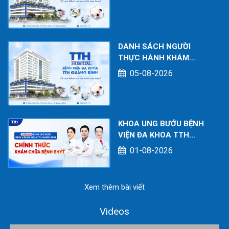
TẠI CƠ SỞ TÍNH TỚI
THÁNG 07/2026
DANH SÁCH NGƯỜI
THỰC HÀNH KHÁM
CHỮA BỆNH TẠI CƠ SỞ
05-08-2026
TÍNH TỚI THÁNG
07/2026
KHOA UNG BƯỚU BỆNH
VIỆN ĐA KHOA TTH
QUẢNG BÌNH CHÍNH
01-08-2026
THỨC KHÁM CHỮA BỆNH
BHYT
Xem thêm bài viết
Videos