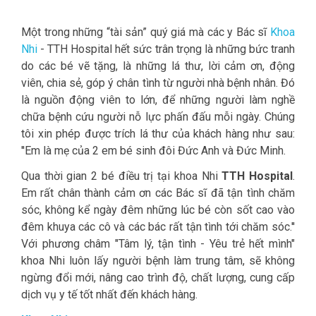
Một trong những “tài sản” quý giá mà các y Bác sĩ
Khoa
Nhi
- TTH Hospital hết sức trân trọng là những bức tranh
do các bé vẽ tặng, là những lá thư, lời cảm ơn, động
viên, chia sẻ, góp ý chân tình từ người nhà bệnh nhân. Đó
là nguồn động viên to lớn, để những người làm nghề
chữa bệnh cứu người nỗ lực phấn đấu mỗi ngày. Chúng
tôi xin phép được trích lá thư của khách hàng như sau:
''Em là mẹ của 2 em bé sinh đôi Đức Anh và Đức Minh.
Qua thời gian 2 bé điều trị tại khoa Nhi
TTH Hospital
.
Em rất chân thành cảm ơn các Bác sĩ đã tận tình chăm
sóc, không kể ngày đêm những lúc bé còn sốt cao vào
đêm khuya các cô và các bác rất tận tình tới chăm sóc.''
Với phương châm "Tâm lý, tận tình - Yêu trẻ hết mình"
khoa Nhi luôn lấy người bệnh làm trung tâm, sẽ không
ngừng đổi mới, nâng cao trình độ, chất lượng, cung cấp
dịch vụ y tế tốt nhất đến khách hàng.