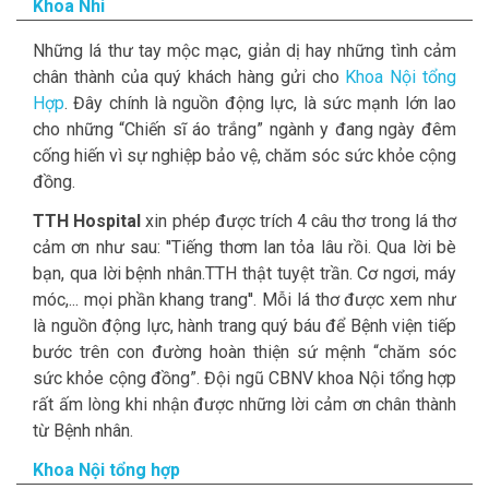
Khoa Nhi
Những lá thư tay mộc mạc, giản dị hay những tình cảm
chân thành của quý khách hàng gửi cho
Khoa Nội tổng
Hợp
. Đây chính là nguồn động lực, là sức mạnh lớn lao
cho những “Chiến sĩ áo trắng” ngành y đang ngày đêm
cống hiến vì sự nghiệp bảo vệ, chăm sóc sức khỏe cộng
đồng.
TTH Hospital
xin phép được trích 4 câu thơ trong lá thơ
cảm ơn như sau: ''Tiếng thơm lan tỏa lâu rồi. Qua lời bè
bạn, qua lời bệnh nhân.TTH thật tuyệt trần. Cơ ngơi, máy
móc,... mọi phần khang trang''. Mỗi lá thơ được xem như
là nguồn động lực, hành trang quý báu để Bệnh viện tiếp
bước trên con đường hoàn thiện sứ mệnh “chăm sóc
sức khỏe cộng đồng”. Đội ngũ CBNV khoa Nội tổng hợp
rất ấm lòng khi nhận được những lời cảm ơn chân thành
từ Bệnh nhân.
Khoa Nội tổng hợp