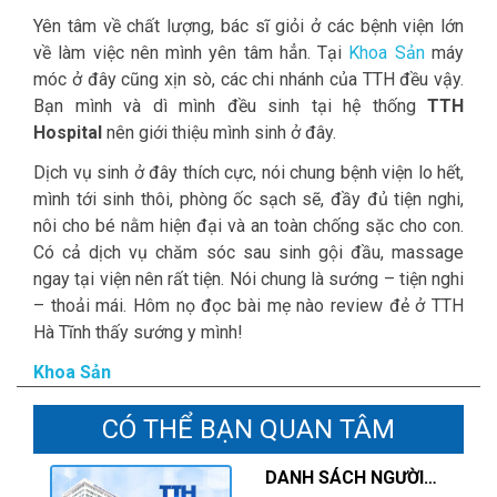
Yên tâm về chất lượng, bác sĩ giỏi ở các bệnh viện lớn
về làm việc nên mình yên tâm hẳn. Tại
Khoa Sản
máy
móc ở đây cũng xịn sò, các chi nhánh của TTH đều vậy.
Bạn mình và dì mình đều sinh tại hệ thống
TTH
Hospital
nên giới thiệu mình sinh ở đây.
Dịch vụ sinh ở đây thích cực, nói chung bệnh viện lo hết,
mình tới sinh thôi, phòng ốc sạch sẽ, đầy đủ tiện nghi,
nôi cho bé nằm hiện đại và an toàn chống sặc cho con.
Có cả dịch vụ chăm sóc sau sinh gội đầu, massage
ngay tại viện nên rất tiện. Nói chung là sướng – tiện nghi
– thoải mái. Hôm nọ đọc bài mẹ nào review đẻ ở TTH
Hà Tĩnh thấy sướng y mình!
Khoa Sản
CÓ THỂ BẠN QUAN TÂM
DANH SÁCH NGƯỜI