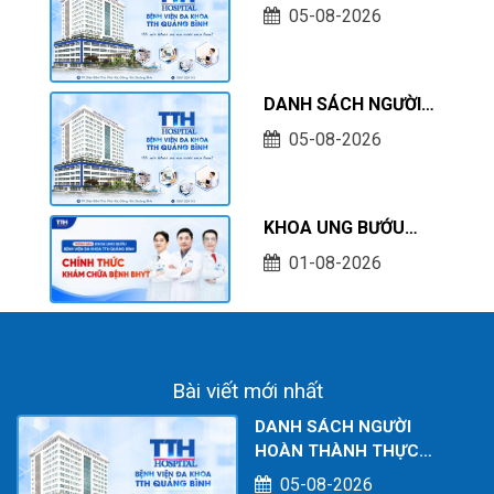
HOÀN THÀNH THỰC
05-08-2026
HÀNH KHÁM CHỮA
BỆNH TẠI CƠ SỞ TÍNH
TỚI THÁNG 07/2026
DANH SÁCH NGƯỜI
THỰC HÀNH KHÁM
05-08-2026
CHỮA BỆNH TẠI CƠ
SỞ TÍNH TỚI THÁNG
07/2026
KHOA UNG BƯỚU
BỆNH VIỆN ĐA KHOA
01-08-2026
TTH QUẢNG BÌNH
CHÍNH THỨC KHÁM
CHỮA BỆNH BHYT
Bài viết mới nhất
DANH SÁCH NGƯỜI
HOÀN THÀNH THỰC
HÀNH KHÁM CHỮA BỆNH
05-08-2026