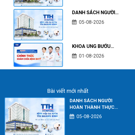
BỆNH TẠI CƠ SỞ TÍNH
TỚI THÁNG 07/2026
DANH SÁCH NGƯỜI
THỰC HÀNH KHÁM
05-08-2026
CHỮA BỆNH TẠI CƠ
SỞ TÍNH TỚI THÁNG
07/2026
KHOA UNG BƯỚU
BỆNH VIỆN ĐA KHOA
01-08-2026
TTH QUẢNG BÌNH
CHÍNH THỨC KHÁM
CHỮA BỆNH BHYT
Bài viết mới nhất
DANH SÁCH NGƯỜI
HOÀN THÀNH THỰC
HÀNH KHÁM CHỮA BỆNH
05-08-2026
TẠI CƠ SỞ TÍNH TỚI
THÁNG 07/2026