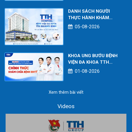
DANH SÁCH NGƯỜI
THỰC HÀNH KHÁM
CHỮA BỆNH TẠI CƠ SỞ
05-08-2026
TÍNH TỚI THÁNG
07/2026
KHOA UNG BƯỚU BỆNH
VIỆN ĐA KHOA TTH
QUẢNG BÌNH CHÍNH
01-08-2026
THỨC KHÁM CHỮA BỆNH
BHYT
Xem thêm bài viết
Videos